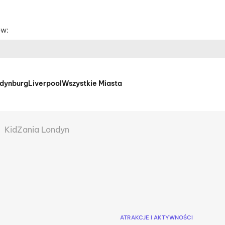
ów:
dynburg
Liverpool
Wszystkie Miasta
KidZania Londyn
ATRAKCJE I AKTYWNOŚCI