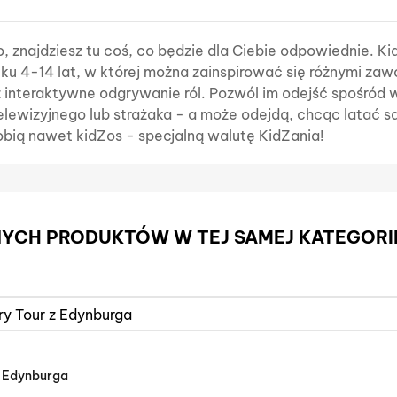
o, znajdziesz tu coś, co będzie dla Ciebie odpowiednie. K
eku 4-14 lat, w której można zainspirować się różnymi za
 interaktywne odgrywanie ról. Pozwól im odejść spośród w
lewizyjnego lub strażaka - a może odejdą, chcąc latać s
obią nawet kidZos - specjalną walutę KidZania!
NNYCH PRODUKTÓW W TEJ SAMEJ KATEGORII
 Z Edynburga